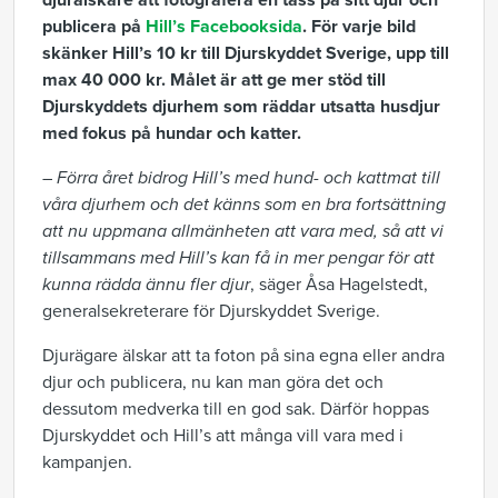
djurälskare att fotografera en tass på sitt djur och
publicera på
Hill’s Facebooksida
. För varje bild
skänker Hill’s 10 kr till Djurskyddet Sverige, upp till
max 40 000 kr. Målet är att ge mer stöd till
Djurskyddets djurhem som räddar utsatta husdjur
med fokus på hundar och katter.
–
Förra året bidrog Hill’s med hund- och kattmat till
våra djurhem och det känns som en bra fortsättning
att nu uppmana allmänheten att vara med, så att vi
tillsammans med Hill’s kan få in mer pengar för att
kunna rädda ännu fler djur
, säger Åsa Hagelstedt,
generalsekreterare för Djurskyddet Sverige.
Djurägare älskar att ta foton på sina egna eller andra
djur och publicera, nu kan man göra det och
dessutom medverka till en god sak. Därför hoppas
Djurskyddet och Hill’s att många vill vara med i
kampanjen.