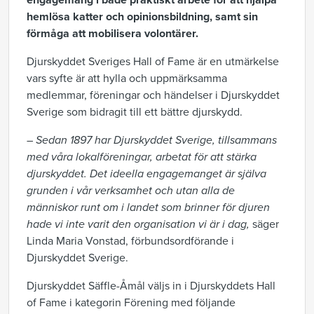
engagemang i både praktiskt arbete för att hjälpa
hemlösa katter och opinionsbildning, samt sin
förmåga att mobilisera volontärer.
Djurskyddet Sveriges Hall of Fame är en utmärkelse
vars syfte är att hylla och uppmärksamma
medlemmar, föreningar och händelser i Djurskyddet
Sverige som bidragit till ett bättre djurskydd.
– Sedan 1897 har Djurskyddet Sverige, tillsammans
med våra lokalföreningar, arbetat för att stärka
djurskyddet. Det ideella engagemanget är själva
grunden i vår verksamhet och utan alla de
människor runt om i landet som brinner för djuren
hade vi inte varit den organisation vi är i dag,
säger
Linda Maria Vonstad, förbundsordförande i
Djurskyddet Sverige.
Djurskyddet Säffle-Åmål väljs in i Djurskyddets Hall
of Fame i kategorin Förening med följande