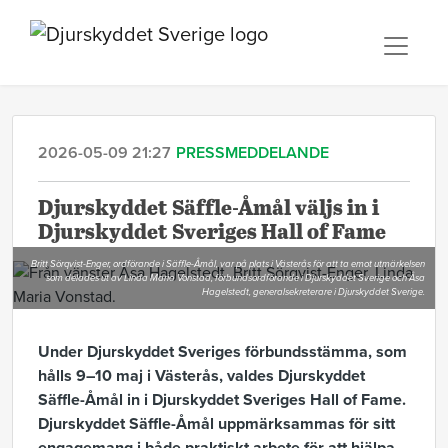
2026-05-09 21:27
PRESSMEDDELANDE
Djurskyddet Säffle-Åmål väljs in i
Djurskyddet Sveriges Hall of Fame
Britt Sörqvist-Enger, ordförande i Säffle-Åmål, var på plats i Västerås för att ta emot utmärkelsen
som delades ut av Linda Maria Vonstad, förbundsordförande i Djurskyddet Sverige och Åsa
Hagelstedt, generalsekreterare i Djurskyddet Sverige.
Under Djurskyddet Sveriges förbundsstämma, som
hålls 9–10 maj i Västerås, valdes Djurskyddet
Säffle-Åmål in i Djurskyddet Sveriges Hall of Fame.
Djurskyddet Säffle-Åmål uppmärksammas för sitt