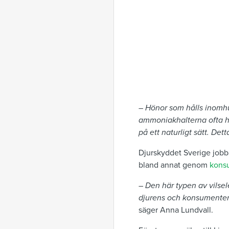
–
Hönor som hålls inomhu
ammoniakhalterna ofta hö
på ett naturligt sätt. Dett
Djurskyddet Sverige jobbar
bland annat genom
kons
–
Den här typen av vilse
djurens och konsumentern
säger Anna Lundvall.