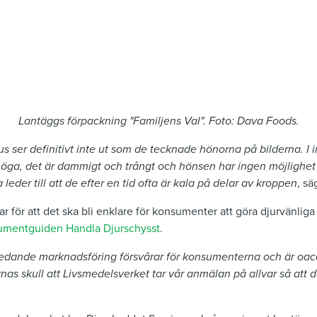
Lantäggs förpackning "Familjens Val". Foto: Dava Foods.
s ser definitivt inte ut som de tecknade hönorna på bilderna. I
ga, det är dammigt och trångt och hönsen har ingen möjlighet a
a leder till att de efter en tid ofta är kala på delar av kroppen
, sä
 för att det ska bli enklare för konsumenter att göra djurvänliga
umentguiden Handla Djurschysst
.
ledande marknadsföring försvårar för konsumenterna och är oac
as skull att Livsmedelsverket tar vår anmälan på allvar så att 