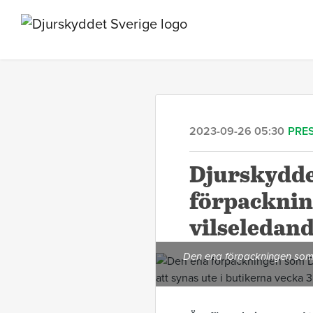
2023-09-26 05:30
PRE
Djurskydde
förpackning
vilseledan
Den ena förpackningen som 