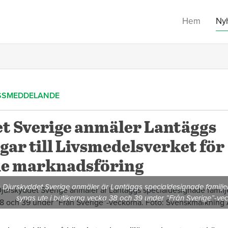
Hem
Ny
SSMEDDELANDE
t Sverige anmäler Lantäggs
ar till Livsmedelsverket för
de marknadsföring
Djurskyddet Sverige anmäler är Lantäggs specialdesignade familjek
synas ute i butikerna vecka 38 och 39 under ”Från Sverige”-v