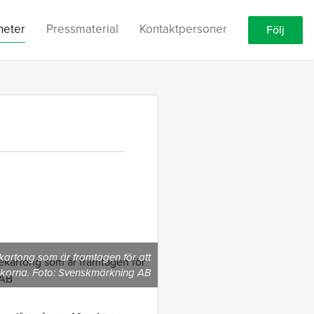
heter
Pressmaterial
Kontaktpersoner
Följ
artong som är framtagen för att
eckorna. Foto: Svenskmärkning AB