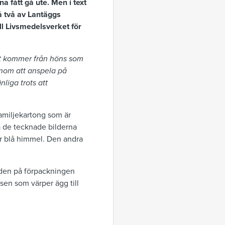
 fått gå ute. Men i text
 två av Lantäggs
ll Livsmedelsverket för
skt kommer från höns som
enom att anspela på
liga trots att
amiljekartong som är
å de tecknade bilderna
er blå himmel. Den andra
lden på förpackningen
sen som värper ägg till