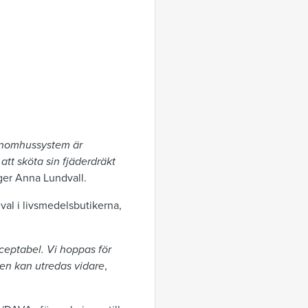
 inomhussystem är
tt sköta sin fjäderdräkt
ger Anna Lundvall.
 val i livsmedelsbutikerna,
ceptabel. Vi hoppas för
den kan utredas vidare
,