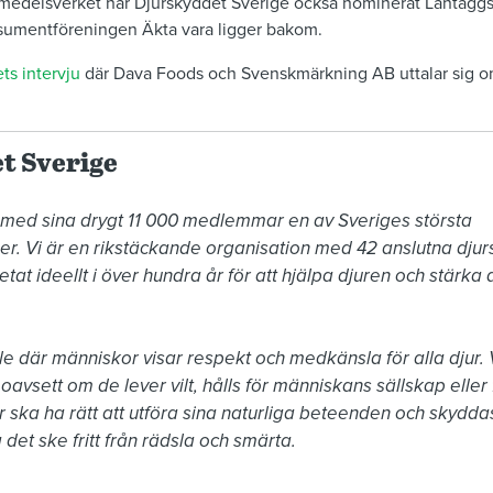
smedelsverket har Djurskyddet Sverige också nominerat Lantäggs
sumentföreningen Äkta vara ligger bakom.
ts intervju
där Dava Foods och Svenskmärkning AB uttalar sig o
t Sverige
 med sina drygt 11 000 medlemmar en av Sveriges största 
r. Vi är en rikstäckande organisation med 42 anslutna djur
at ideellt i över hundra år för att hjälpa djuren och stärka d
le där människor visar respekt och medkänsla för alla djur. Vi
avsett om de lever vilt, hålls för människans sällskap eller fö
 ska ha rätt att utföra sina naturliga beteenden och skyddas 
 det ske fritt från rädsla och smärta.
