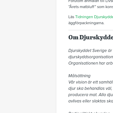
Förutom anmälan till Liv
”Årets matbluff” som kon
Läs
Tidningen Djurskydde
äggförpackningarna.
Om Djurskydde
Djurskyddet Sverige är
djurskyddsorganisatione
Organisationen har arbet
Målsättning

Vår vision är ett samhäl
djur ska behandlas väl, o
producera mat. Alla djur
avlivas eller slaktas ska