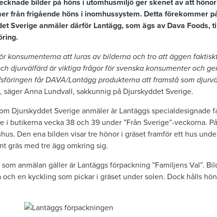
knade bilder på höns i utomhusmiljö ger skenet av att hönorna
r från frigående höns i inomhussystem. Detta förekommer på
et Sverige anmäler därför Lantägg, som ägs av Dava Foods, ti
ring.
t för konsumenterna att luras av bilderna och tro att äggen fakti
 och djurvälfärd är viktiga frågor för svenska konsumenter och g
dsföringen får DAVA/Lantägg produkterna att framstå som djurvän
, säger Anna Lundvall, sakkunnig på Djurskyddet Sverige.
m Djurskyddet Sverige anmäler är Lantäggs specialdesignade f
te i butikerna vecka 38 och 39 under ”Från Sverige”-veckorna. P
us. Den ena bilden visar tre hönor i gräset framför ett hus und
önt gräs med tre ägg omkring sig.
som anmälan gäller är Lantäggs förpackning ”Familjens Val”. Bi
 och en kyckling som pickar i gräset under solen. Dock hålls hön