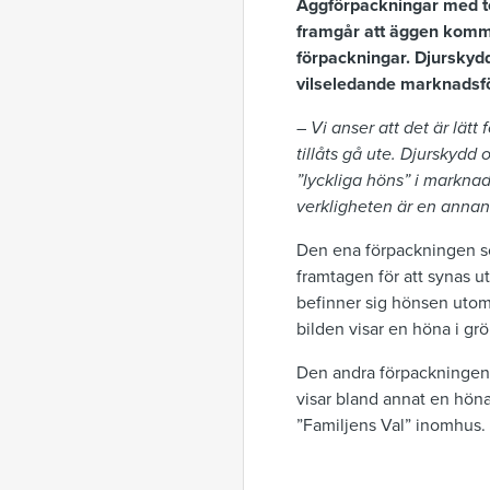
Äggförpackningar med tec
framgår att äggen komme
förpackningar. Djurskydd
vilseledande marknadsfö
–
Vi anser att det är lät
tillåts gå ute. Djurskydd
”lyckliga höns” i markna
verkligheten är en annan
Den ena förpackningen so
framtagen för att synas u
befinner sig hönsen utomh
bilden visar en höna i gr
Den andra förpackningen 
visar bland annat en höna
”Familjens Val” inomhus.