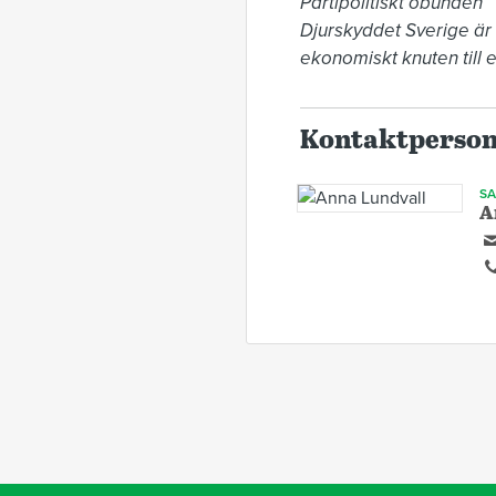
Partipolitiskt obunden

Djurskyddet Sverige är 
ekonomiskt knuten till et
Kontaktperso
S
A