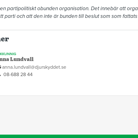
en partipolitiskt obunden organisation. Det innebär att organ
t parti och att den inte är bunden till beslut som som fattats a
ner
AKKUNNIG
nna Lundvall
anna.lundvall@djurskyddet.se
08-688 28 44