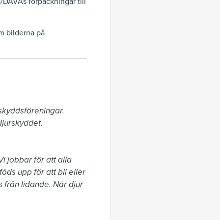
/DAVAs förpackningar till
m bilderna på
skyddsföreningar. 
jurskyddet.

 jobbar för att alla 
ds upp för att bli eller 
från lidande. När djur 