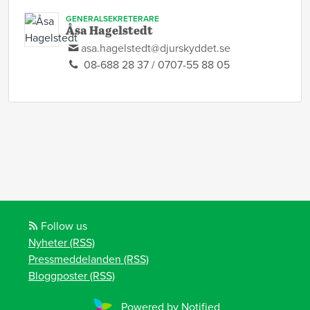
GENERALSEKRETERARE
Åsa Hagelstedt
asa.hagelstedt@djurskyddet.se
08-688 28 37 / 0707-55 88 05
Follow us
Nyheter (RSS)
Pressmeddelanden (RSS)
Bloggposter (RSS)
Powered by Notified