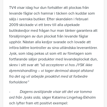
TV4 visar idag hur dun fortsätter att plockas från
levande fåglar och hamnar i täcken och kuddar som
säljs i svenska butiker. Efter skandalen i februari
2009 skickade vi ett brev till alla utpekade
butikskedjor med frågan hur man tänker garantera att
försäljningen av dun plockat från levande fåglar
upphör. Nästan alla kedjor svarade och lovade att
införa bättre kontroller av sina utländska leverantörer.
Jysk, som idag pekas ut som ett av företagen som
fortfarande säljer produkter med levandeplockat dun,
skrev i sitt svar att
”så accepterer vi hos JYSK ikke
dyremishandling – vi tager derimod skarpt afstand
fra det og vil arbejde proaktivt med at forbedre
forholdene”
-
Dagens avslöjande visar att det var tomma
ord från Jysks sida,
säger Katarina Lingehag-Ekholm
och lyfter fram ett positivt exempel: