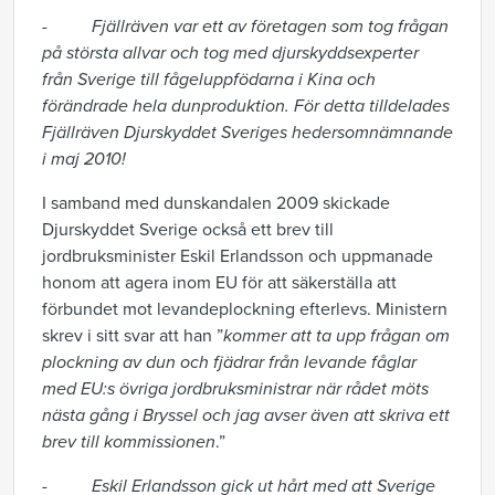
-
Fjällräven var ett av företagen som tog frågan
på största allvar och tog med djurskyddsexperter
från Sverige till fågeluppfödarna i Kina och
förändrade hela dunproduktion. För detta tilldelades
Fjällräven Djurskyddet Sveriges hedersomnämnande
i maj 2010!
I samband med dunskandalen 2009 skickade
Djurskyddet Sverige också ett brev till
jordbruksminister Eskil Erlandsson och uppmanade
honom att agera inom EU för att säkerställa att
förbundet mot levandeplockning efterlevs. Ministern
skrev i sitt svar att han ”
kommer att ta upp frågan om
plockning av dun och fjädrar från levande fåglar
med EU:s övriga jordbruksministrar när rådet möts
nästa gång i Bryssel och jag avser även att skriva ett
brev till kommissionen
.”
-
Eskil Erlandsson gick ut hårt med att Sverige