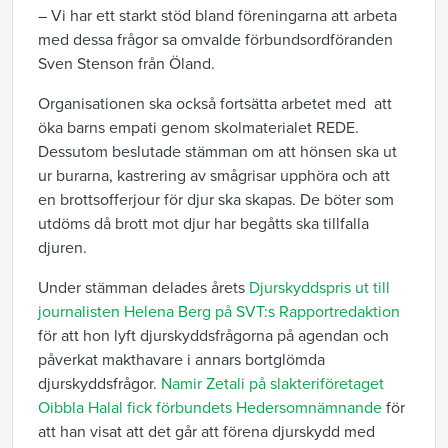
– Vi har ett starkt stöd bland föreningarna att arbeta
med dessa frågor sa omvalde förbundsordföranden
Sven Stenson från Öland.
Organisationen ska också fortsätta arbetet med att
öka barns empati genom skolmaterialet REDE.
Dessutom beslutade stämman om att hönsen ska ut
ur burarna, kastrering av smågrisar upphöra och att
en brottsofferjour för djur ska skapas. De böter som
utdöms då brott mot djur har begåtts ska tillfalla
djuren.
Under stämman delades årets
Djurskyddspris ut till
journalisten Helena Berg på SVT:s Rapportredaktion
för att hon lyft djurskyddsfrågorna på agendan och
påverkat makthavare i annars bortglömda
djurskyddsfrågor.
Namir Zetali på slakteriföretaget
Oibbla Halal fick förbundets Hedersomnämnande
för
att han visat att det går att förena djurskydd med