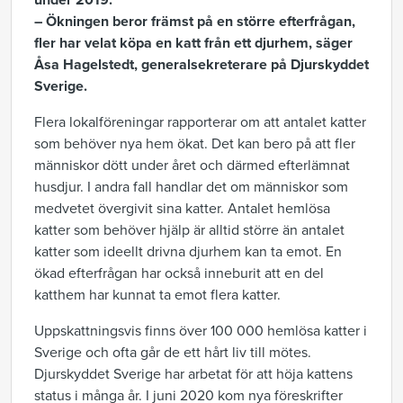
under 2019.
– Ökningen beror främst på en större efterfrågan,
fler har velat köpa en katt från ett djurhem, säger
Åsa Hagelstedt, generalsekreterare på Djurskyddet
Sverige.
Flera lokalföreningar rapporterar om att antalet katter
som behöver nya hem ökat. Det kan bero på att fler
människor dött under året och därmed efterlämnat
husdjur. I andra fall handlar det om människor som
medvetet övergivit sina katter. Antalet hemlösa
katter som behöver hjälp är alltid större än antalet
katter som ideellt drivna djurhem kan ta emot. En
ökad efterfrågan har också inneburit att en del
katthem har kunnat ta emot flera katter.
Uppskattningsvis finns över 100 000 hemlösa katter i
Sverige och ofta går de ett hårt liv till mötes.
Djurskyddet Sverige har arbetat för att höja kattens
status i många år. I juni 2020 kom nya föreskrifter