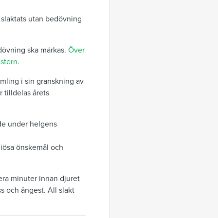
m slaktats utan bedövning
edövning ska märkas.
Över
stern.
ling i sin granskning av
tilldelas årets
de under helgens
igiösa önskemål och
lera minuter innan djuret
s och ångest. All slakt