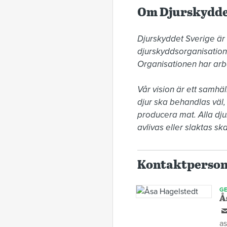
Om Djurskydde
Djurskyddet Sverige är
djurskyddsorganisatione
Organisationen har arbet
Vår vision är ett samhäl
djur ska behandlas väl, o
producera mat. Alla djur
avlivas eller slaktas ska
Kontaktperso
GE
Å
as