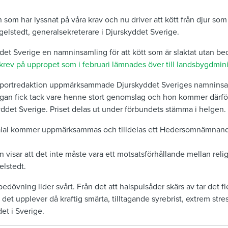
n som har lyssnat på våra krav och nu driver att kött från djur so
elstedt, generalsekreterare i Djurskyddet Sverige.
det Sverige en namninsamling för att kött som är slaktat utan b
rev på uppropet som i februari lämnades över till landsbygdmini
pportredaktion uppmärksammade Djurskyddet Sveriges namninsam
gan fick tack vare henne stort genomslag och hon kommer därför 
ddet Sverige. Priset delas ut under förbundets stämma i helgen.
Halal kommer uppmärksammas och tilldelas ett Hedersomnämnan
n visar att det inte måste vara ett motsatsförhållande mellan rel
elstedt.
bedövning lider svårt. Från det att halspulsåder skärs av tar det f
et upplever då kraftig smärta, tilltagande syrebrist, extrem stres
et i Sverige.