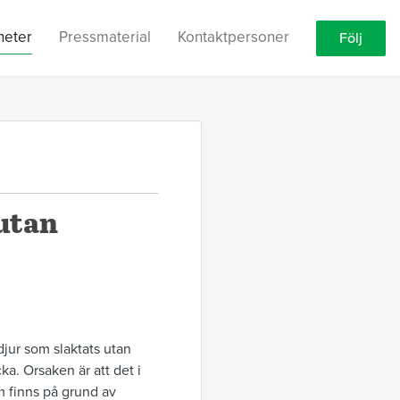
heter
Pressmaterial
Kontaktpersoner
Följ
 utan
 djur som slaktats utan
a. Orsaken är att det i
m finns på grund av