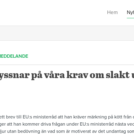
Hem
Ny
MEDDELANDE
yssnar på våra krav om slakt
 ett brev till EU:s ministerråd att han kräver märkning på kött från
r att han kommer driva frågan under EU:s ministerråd nästa veck
 djur utan bedövning än vad som är motiverat av det undantag so