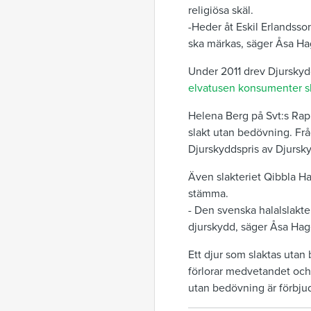
religiösa skäl.
-Heder åt Eskil Erlandsso
ska märkas, säger Åsa Hag
Under 2011 drev Djurskyd
elvatusen konsumenter sk
Helena Berg på Svt:s Ra
slakt utan bedövning. Frå
Djurskyddspris av Djursky
Även slakteriet Qibbla 
stämma.
- Den svenska halalslakte
djurskydd, säger Åsa Hag
Ett djur som slaktas utan 
förlorar medvetandet och d
utan bedövning är förbjud