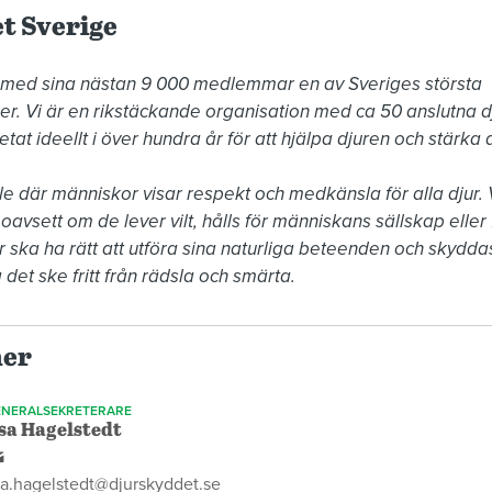
t Sverige
 med sina nästan 9 000 medlemmar en av Sveriges största 
r. Vi är en rikstäckande organisation med ca 50 anslutna d
at ideellt i över hundra år för att hjälpa djuren och stärka d
le där människor visar respekt och medkänsla för alla djur. Vi
avsett om de lever vilt, hålls för människans sällskap eller fö
 ska ha rätt att utföra sina naturliga beteenden och skyddas 
 det ske fritt från rädsla och smärta.
ner
NERALSEKRETERARE
sa Hagelstedt
a.hagelstedt@djurskyddet.se