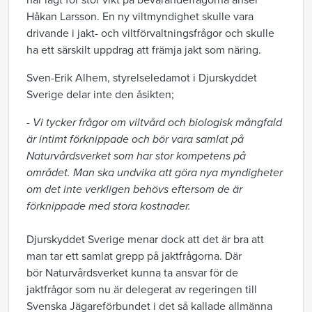
har lagt för stor vikt på bevarandefrågorna anser
Håkan Larsson. En ny viltmyndighet skulle vara
drivande i jakt- och viltförvaltningsfrågor och skulle
ha ett särskilt uppdrag att främja jakt som näring.
Sven-Erik Alhem, styrelseledamot i Djurskyddet
Sverige delar inte den åsikten;
- Vi tycker frågor om viltvård och biologisk mångfald
är intimt förknippade och bör vara samlat på
Naturvårdsverket som har stor kompetens på
området. Man ska undvika att göra nya myndigheter
om det inte verkligen behövs eftersom de är
förknippade med stora kostnader.
Djurskyddet Sverige menar dock att det är bra att
man tar ett samlat grepp på jaktfrågorna. Där
bör Naturvårdsverket kunna ta ansvar för de
jaktfrågor som nu är delegerat av regeringen till
Svenska Jägareförbundet i det så kallade allmänna