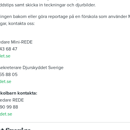
ddstips samt skicka in teckningar och djurbilder.
kningen bakom eller göra reportage på en förskola som använder 
ar, kontakta oss:
ledare Mini-REDE
43 68 47
et.se
sekreterare Djurskyddet Sverige
755 88 05
det.se
skolbarn kontakta:
tledare REDE
490 99 88
det.se