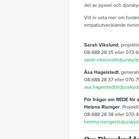
del av pyssel och djursky
Vill ni veta mer om fors
empatiutvecklande övning
Sarah Vikslund
, projekt
08-688 28 35 eller 073-6
sarah.vikslund@djurskydd
Åsa Hagelstedt
, general
08-688 28 37 eller 070-
asa.hagelstedt@djurskyd
För frågor om REDE för 
Helena Risinger
, Projek
08-688 28 38 eller 070-
helena.risinger@djurskyd