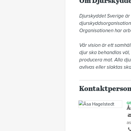
Om Djurskydde
Djurskyddet Sverige är
djurskyddsorganisatione
Organisationen har arbet
Vår vision är ett samhäl
djur ska behandlas väl, o
producera mat. Alla djur
avlivas eller slaktas ska
Kontaktperso
GE
Å
as