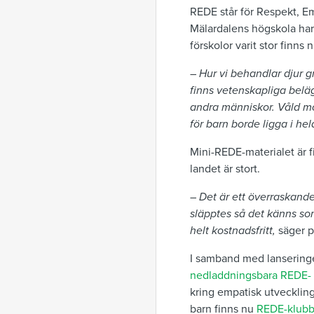
REDE står för Respekt, Emp
Mälardalens högskola har 
förskolor varit stor finns
–
Hur vi behandlar djur gr
finns vetenskapliga beläg
andra människor. Våld mot
för barn borde ligga i he
Mini-REDE-materialet är f
landet är stort.
–
Det är ett överraskande
släpptes så det känns so
helt kostnadsfritt,
säger p
I samband med lansering
nedladdningsbara REDE- 
kring empatisk utveckling
barn finns nu
REDE-klub