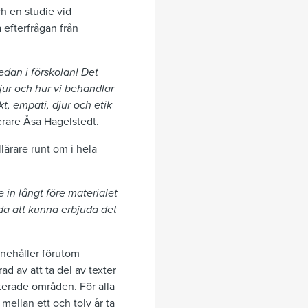
ch en studie vid
 efterfrågan från
redan i förskolan! Det
jur och hur vi behandlar
t, empati, djur och etik
erare Åsa Hagelstedt.
lärare runt om i hela
 in långt före materialet
da att kunna erbjuda det
nehåller förutom
ad av att ta del av texter
terade områden. För alla
mellan ett och tolv år ta