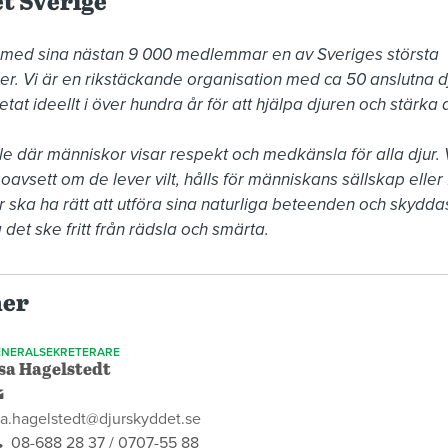
t Sverige
 med sina nästan 9 000 medlemmar en av Sveriges största 
r. Vi är en rikstäckande organisation med ca 50 anslutna d
at ideellt i över hundra år för att hjälpa djuren och stärka d
le där människor visar respekt och medkänsla för alla djur. Vi
avsett om de lever vilt, hålls för människans sällskap eller fö
 ska ha rätt att utföra sina naturliga beteenden och skyddas 
 det ske fritt från rädsla och smärta.
ner
NERALSEKRETERARE
sa Hagelstedt
a.hagelstedt@djurskyddet.se
08-688 28 37 / 0707-55 88