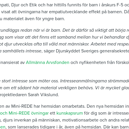
ati, Djur och Etik och har hittills funnits för barn i årskurs F-5 o
visat att övningarna har empatiutvecklande effekt på barnen. Då
 nu materialet även för yngre barn.
undläggs redan när vi är barn. Det är därför så viktigt att börja 
g som visar att det finns ett samband mellan hur vi behandlar d
 djur utvecklas ofta till våld mot människor. Arbetet med respek
la samhällets intresse
, säger Djurskyddet Sveriges generalsekret
inansierat av
Allmänna Arvsfonden
och nyfikenheten från förskol
 stort intresse som möter oss. Intresseanmälningarna strömmade
m om ett sådant här material verkligen behövs. Vi är mycket gla
rojektledaren Sarah Vikslund.
en av Mini-REDE har hemsidan omarbetats. Den nya hemsidan in
och Mini-REDE övningar
ett
kunskapsrum
för dig som är intresser
, djurs inverkan på människan, motivationsarbete och andra rela
ben
, som lanserades tidigare i år, även på hemsidan. Där kan barn 