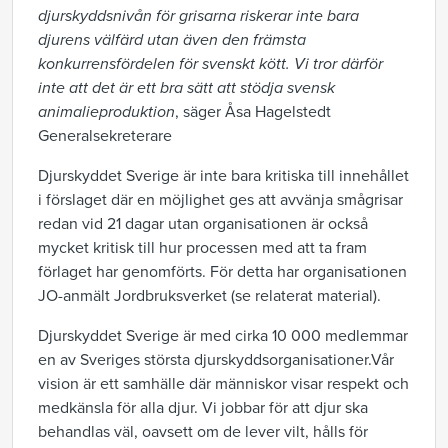
djurskyddsnivån för grisarna riskerar inte bara
djurens välfärd utan även den främsta
konkurrensfördelen för svenskt kött. Vi tror därför
inte att det är ett bra sätt att stödja svensk
animalieproduktion
, säger Åsa Hagelstedt
Generalsekreterare
Djurskyddet Sverige är inte bara kritiska till innehållet
i förslaget där en möjlighet ges att avvänja smågrisar
redan vid 21 dagar utan organisationen är också
mycket kritisk till hur processen med att ta fram
förlaget har genomförts. För detta har organisationen
JO-anmält Jordbruksverket (se relaterat material).
Djurskyddet Sverige är med cirka 10 000 medlemmar
en av Sveriges största djurskyddsorganisationer.Vår
vision är ett samhälle där människor visar respekt och
medkänsla för alla djur. Vi jobbar för att djur ska
behandlas väl, oavsett om de lever vilt, hålls för