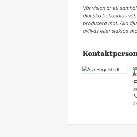
Vår vision är ett samhäl
djur ska behandlas väl, o
producera mat. Alla djur
avlivas eller slaktas ska
Kontaktperso
GE
Å
as
0