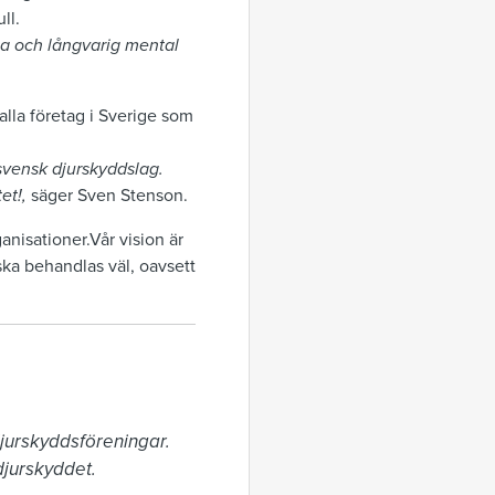
ll.
ta och långvarig mental
alla företag i Sverige som
 svensk djurskyddslag.
et!,
säger Sven Stenson.
nisationer.Vår vision är
 ska behandlas väl, oavsett
jurskyddsföreningar. 
jurskyddet.
