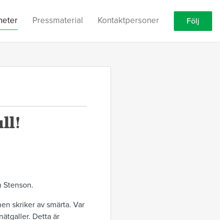
heter
Pressmaterial
Kontaktpersoner
Följ
ll!
n Stenson.
n skriker av smärta. Var
tgaller. Detta är