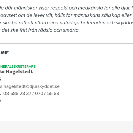
le där människor visar respekt och medkänsla för alla djur. Vi
avsett om de lever vilt, hålls för människans sällskap eller fö
 ska ha rätt att utföra sina naturliga beteenden och skyddas 
 det ske fritt från rädsla och smärta.
ner
NERALSEKRETERARE
sa Hagelstedt
a.hagelstedt@djurskyddet.se
08-688 28 37 / 0707-55 88
5