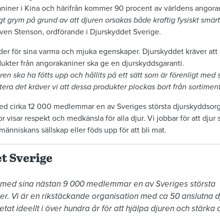
niner i Kina och härifrån kommer 90 procent av världens angorau
gt grym på grund av att djuren orsakas både kraftig fysiskt smär
Sven Stenson, ordförande i Djurskyddet Sverige.
äder för sina varma och mjuka egenskaper. Djurskyddet kräver att 
dukter från angorakaniner ska ge en djurskyddsgaranti.
ren ska ha fötts upp och hållits på ett sätt som är förenligt med
era det kräver vi att dessa produkter plockas bort från sortiment
ed cirka 12 000 medlemmar en av Sveriges största djurskyddsorga
 visar respekt och medkänsla för alla djur. Vi jobbar för att djur
 människans sällskap eller föds upp för att bli mat.
t Sverige
 med sina nästan 9 000 medlemmar en av Sveriges största 
r. Vi är en rikstäckande organisation med ca 50 anslutna d
at ideellt i över hundra år för att hjälpa djuren och stärka d