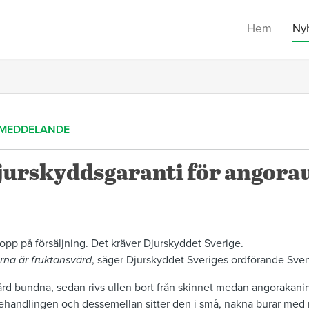
Hem
Ny
MEDDELANDE
jurskyddsgaranti för angorau
topp på försäljning. Det kräver Djurskyddet Sverige.
na är fruktansvärd
, säger Djurskyddet Sveriges ordförande Sve
d bundna, sedan rivs ullen bort från skinnet medan angorakanine
handlingen och dessemellan sitter den i små, nakna burar med nä