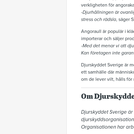
verkligheten för angoraka
-
Djurhållningen är ovanli
stress och rädsla
, säger 
Angoraull är populär i kl
importerar och säljer pro
-
Med det menar vi att dju
Kan företagen inte garant
Djurskyddet Sverige är m
ett samhälle där människor
om de lever vilt, hålls för
Om Djurskydde
Djurskyddet Sverige är
djurskyddsorganisatione
Organisationen har arbet